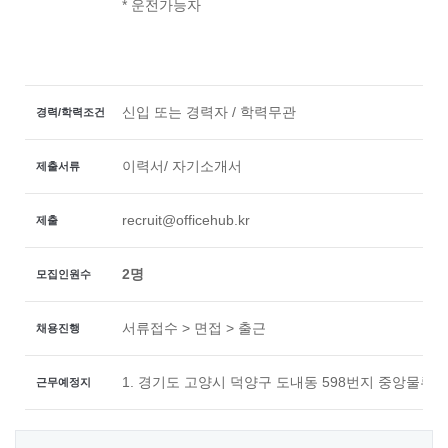
* 운전가능자
신입 또는 경력자 / 학력무관
경력/학력조건
이력서/ 자기소개서
제출서류
recruit@officehub.kr
제출
2명
모집인원수
서류접수 > 면접 > 출근
채용진행
1. 경기도 고양시 덕양구 도내동 598번지 중앙물류
근무예정지